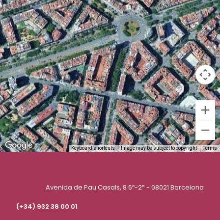
Keyboard shortcuts
Image may be subject to copyright
Terms
Avenida de Pau Casals, 8 6º-2ª - 08021 Barcelona
(+34) 932 38 00 01