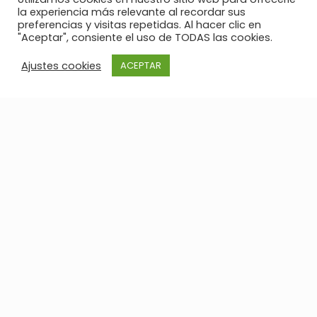
Tortosa.
la experiencia más relevante al recordar sus
preferencias y visitas repetidas. Al hacer clic en
● Miembro de la Junta de Gobierno del Colegio
"Aceptar", consiente el uso de TODAS las cookies.
(Bibiliotecario y Responsable Nuevas Tecnologías.
Ajustes cookies
ACEPTAR
● Informador Crédito Inmobiliario Instituto Español de
Analistas Financieros.